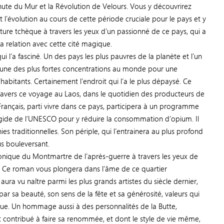
 chute du Mur et la Révolution de Velours. Vous y découvrirez
t l’évolution au cours de cette période cruciale pour le pays et y
lture tchèque à travers les yeux d’un passionné de ce pays, qui a
a relation avec cette cité magique.
ui l’a fasciné. Un des pays les plus pauvres de la planète et l’un
, une des plus fortes concentrations au monde pour une
habitants. Certainement l’endroit qui l’a le plus dépaysé. Ce
travers ce voyage au Laos, dans le quotidien des producteurs de
rançais, parti vivre dans ce pays, participera à un programme
l’égide de l’UNESCO pour y réduire la consommation d’opium. Il
es traditionnelles. Son périple, qui l’entrainera au plus profond
s bouleversant.
onique du Montmartre de l’après-guerre à travers les yeux de
ot. Ce roman vous plongera dans l’âme de ce quartier
ura vu naître parmi les plus grands artistes du siècle dernier,
 par sa beauté, son sens de la fête et sa générosité, valeurs qui
que. Un hommage aussi à des personnalités de la Butte,
t contribué à faire sa renommée, et dont le style de vie même,