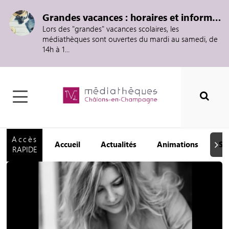
Grandes vacances : horaires et informations
Lors des "grandes" vacances scolaires, les
médiathèques sont ouvertes du mardi au samedi, de
14h à 1...
Accès
Accueil
Actualités
Animations
Se
Suiva
RAPIDE