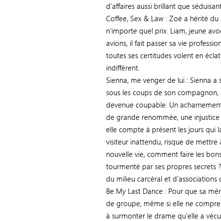
d'affaires aussi brillant que séduisant
Coffee, Sex & Law : Zoé a hérité du 
n'importe quel prix. Liam, jeune avoc
avions, il fait passer sa vie profess
toutes ses certitudes volent en éclat
indifférent.
Sienna, me venger de lui : Sienna a 
sous les coups de son compagnon, Ant
devenue coupable. Un acharnement 
de grande renommée, une injustice
elle compte à présent les jours qui 
visiteur inattendu, risque de mettre 
nouvelle vie, comment faire les bo
tourmenté par ses propres secrets 
du milieu carcéral et d'associations
Be My Last Dance : Pour que sa mère
de groupe, même si elle ne compren
à surmonter le drame qu’elle a vécu. 