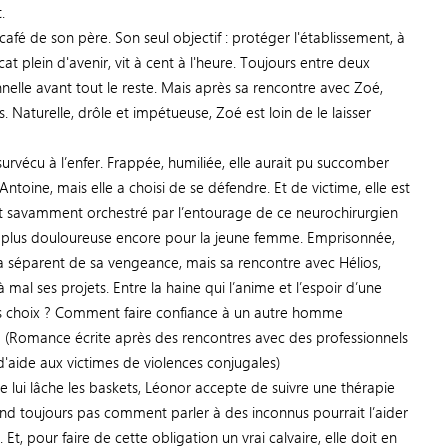
.
café de son père. Son seul objectif : protéger l'établissement, à
at plein d'avenir, vit à cent à l'heure. Toujours entre deux
ionnelle avant tout le reste. Mais après sa rencontre avec Zoé,
s. Naturelle, drôle et impétueuse, Zoé est loin de le laisser
survécu à l’enfer. Frappée, humiliée, elle aurait pu succomber
oine, mais elle a choisi de se défendre. Et de victime, elle est
savamment orchestré par l’entourage de ce neurochirurgien
 plus douloureuse encore pour la jeune femme. Emprisonnée,
la séparent de sa vengeance, mais sa rencontre avec Hélios,
à mal ses projets. Entre la haine qui l’anime et l’espoir d’une
ns choix ? Comment faire confiance à un autre homme
? (Romance écrite après des rencontres avec des professionnels
 d'aide aux victimes de violences conjugales)
 lui lâche les baskets, Léonor accepte de suivre une thérapie
d toujours pas comment parler à des inconnus pourrait l’aider
Et, pour faire de cette obligation un vrai calvaire, elle doit en