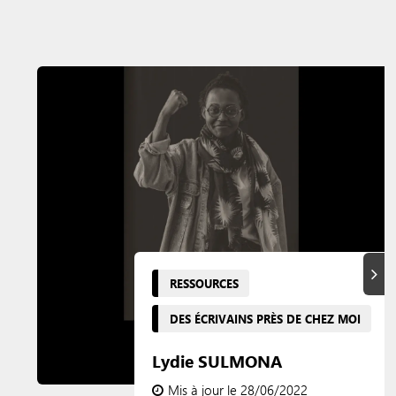
Suiva
RESSOURCES
DES ÉCRIVAINS PRÈS DE CHEZ MOI
Lydie SULMONA
Mis à jour le 28/06/2022