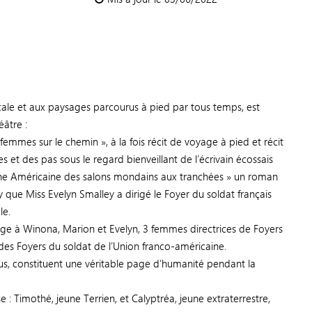
locale et aux paysages parcourus à pied par tous temps, est
éâtre :
 femmes sur le chemin », à la fois récit de voyage à pied et récit
es et des pas sous le regard bienveillant de l’écrivain écossais
une Américaine des salons mondains aux tranchées » un roman
y que Miss Evelyn Smalley a dirigé le Foyer du soldat français
le.
ge à Winona, Marion et Evelyn, 3 femmes directrices de Foyers
ire des Foyers du soldat de l’Union franco-américaine.
ous, constituent une véritable page d’humanité pendant la
 : Timothé, jeune Terrien, et Calyptréa, jeune extraterrestre,