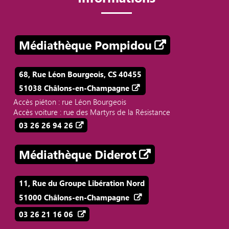
Médiathèque Pompidou
68, Rue Léon Bourgeois, CS 40455
51038 Châlons-en-Champagne
Accès piéton : rue Léon Bourgeois
Accès voiture : rue des Martyrs de la Résistance
03 26 26 94 26
Médiathèque Diderot
11, Rue du Groupe Libération Nord
51000 Châlons-en-Champagne
03 26 21 16 06