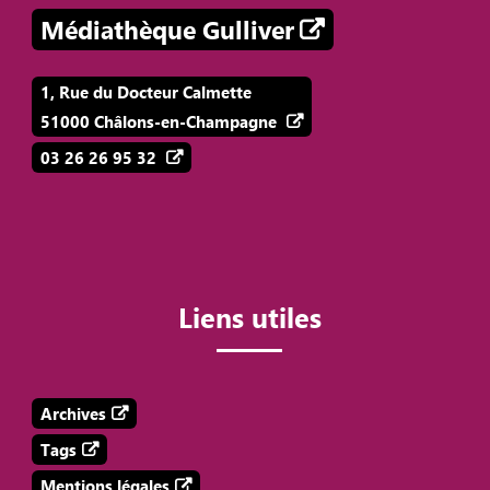
Médiathèque Gulliver
1, Rue du Docteur Calmette
51000 Châlons-en-Champagne
03 26 26 95 32
Liens utiles
Archives
Tags
Mentions légales