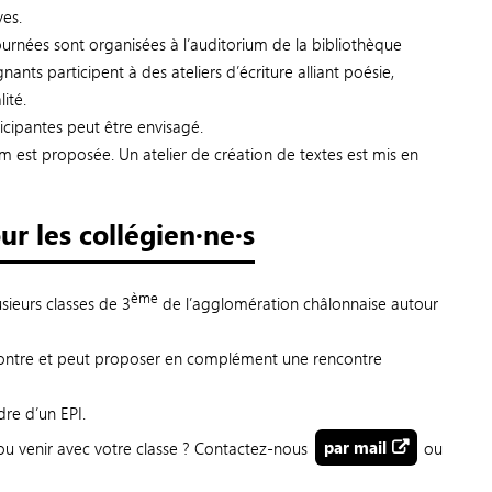
ves.
ournées sont organisées à l’auditorium de la bibliothèque
ants participent à des ateliers d’écriture alliant poésie,
lité.
ticipantes peut être envisagé.
am est proposée. Un atelier de création de textes est mis en
ur les collégien·ne·s
ème
sieurs classes de 3
de l’agglomération châlonnaise autour
ncontre et peut proposer en complément une rencontre
dre d’un EPI.
ou venir avec votre classe ? Contactez-nous
par mail
ou