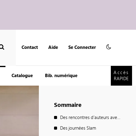
Contact
Aide
Se Connecter
Accès
RAPIDE
Accès
Catalogue
Bib. numérique
RAPIDE
Sommaire
Des rencontres d’auteurs avec des collégien·ne·s ou des lycéen·ne·s
Des journées Slam