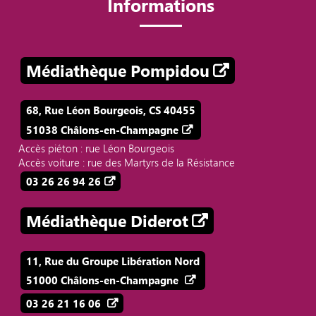
Informations
Médiathèque Pompidou
68, Rue Léon Bourgeois, CS 40455
51038 Châlons-en-Champagne
Accès piéton : rue Léon Bourgeois
Accès voiture : rue des Martyrs de la Résistance
03 26 26 94 26
Médiathèque Diderot
11, Rue du Groupe Libération Nord
51000 Châlons-en-Champagne
03 26 21 16 06