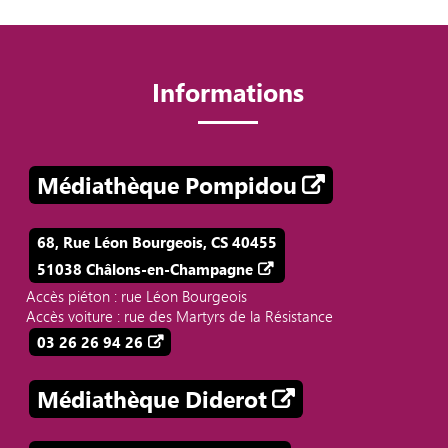
Informations
Médiathèque Pompidou
68, Rue Léon Bourgeois, CS 40455
51038 Châlons-en-Champagne
Accès piéton : rue Léon Bourgeois
Accès voiture : rue des Martyrs de la Résistance
03 26 26 94 26
Médiathèque Diderot