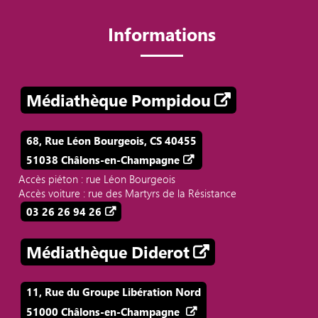
Informations
Médiathèque Pompidou
68, Rue Léon Bourgeois, CS 40455
51038 Châlons-en-Champagne
Accès piéton : rue Léon Bourgeois
Accès voiture : rue des Martyrs de la Résistance
03 26 26 94 26
Médiathèque Diderot
11, Rue du Groupe Libération Nord
51000 Châlons-en-Champagne