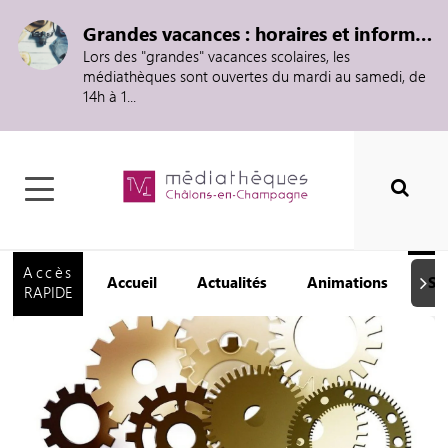
Grandes vacances : horaires et informations
Lors des "grandes" vacances scolaires, les
médiathèques sont ouvertes du mardi au samedi, de
14h à 1...
Accès
Accueil
Actualités
Animations
Se
Suiva
RAPIDE