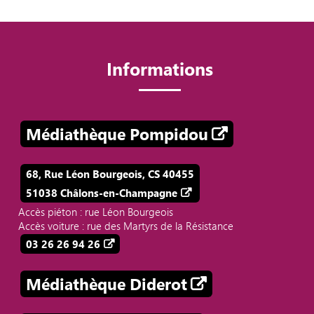
Informations
Médiathèque Pompidou
68, Rue Léon Bourgeois, CS 40455
51038 Châlons-en-Champagne
Accès piéton : rue Léon Bourgeois
Accès voiture : rue des Martyrs de la Résistance
03 26 26 94 26
Médiathèque Diderot