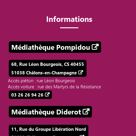
Informations
Médiathèque Pompidou
68, Rue Léon Bourgeois, CS 40455
51038 Châlons-en-Champagne
Accès piéton : rue Léon Bourgeois
Accès voiture : rue des Martyrs de la Résistance
03 26 26 94 26
Médiathèque Diderot
11, Rue du Groupe Libération Nord