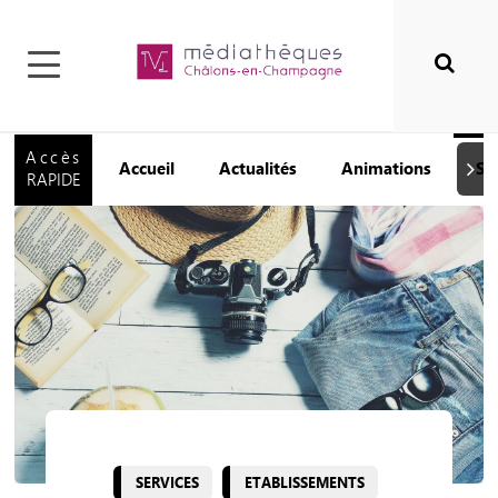
Accès
Accueil
Actualités
Animations
Se
Suiva
RAPIDE
SERVICES
ETABLISSEMENTS