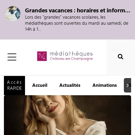
Grandes vacances : horaires et informations
Lors des "grandes" vacances scolaires, les
médiathèques sont ouvertes du mardi au samedi, de
14h à 1...
Accès
Accueil
Actualités
Animations
Se
Suiva
RAPIDE