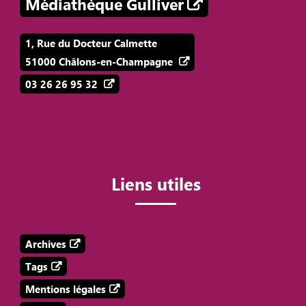
Médiathèque Gulliver
1, Rue du Docteur Calmette
51000 Châlons-en-Champagne
03 26 26 95 32
Liens utiles
Archives
Tags
Mentions légales