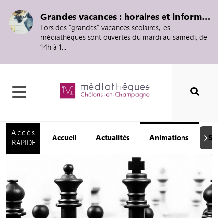
Grandes vacances : horaires et informations
Lors des "grandes" vacances scolaires, les
médiathèques sont ouvertes du mardi au samedi, de
14h à 1...
Accès
Accueil
Actualités
Animations
Se
Suiva
RAPIDE