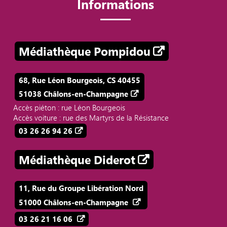
Informations
Médiathèque Pompidou
68, Rue Léon Bourgeois, CS 40455
51038 Châlons-en-Champagne
Accès piéton : rue Léon Bourgeois
Accès voiture : rue des Martyrs de la Résistance
03 26 26 94 26
Médiathèque Diderot
11, Rue du Groupe Libération Nord
51000 Châlons-en-Champagne
03 26 21 16 06