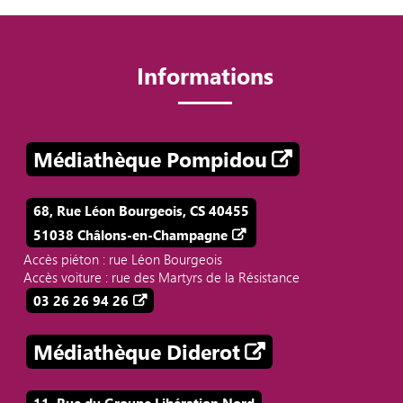
Informations
Médiathèque Pompidou
68, Rue Léon Bourgeois, CS 40455
51038 Châlons-en-Champagne
Accès piéton : rue Léon Bourgeois
Accès voiture : rue des Martyrs de la Résistance
03 26 26 94 26
Médiathèque Diderot
11, Rue du Groupe Libération Nord