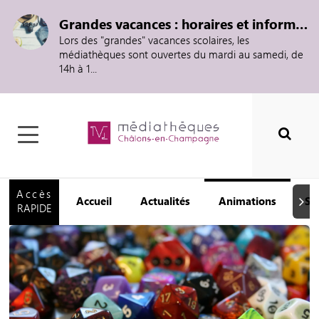
Grandes vacances : horaires et informations
Lors des "grandes" vacances scolaires, les
médiathèques sont ouvertes du mardi au samedi, de
14h à 1...
Accès
Accueil
Actualités
Animations
Se
Suiva
RAPIDE