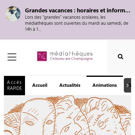
Grandes vacances : horaires et informations
Lors des "grandes" vacances scolaires, les
médiathèques sont ouvertes du mardi au samedi, de
14h à 1...
Accès
Accueil
Actualités
Animations
Se
Suiva
RAPIDE