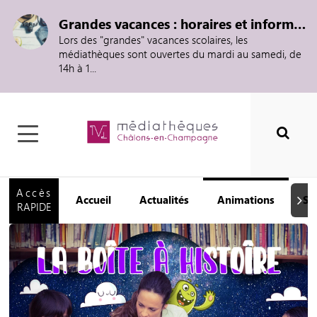
Grandes vacances : horaires et informations
Lors des "grandes" vacances scolaires, les
médiathèques sont ouvertes du mardi au samedi, de
14h à 1...
Accès
Accueil
Actualités
Animations
Se
Suiva
RAPIDE