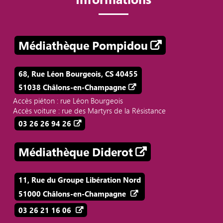
Médiathèque Pompidou
68, Rue Léon Bourgeois, CS 40455
51038 Châlons-en-Champagne
Accès piéton : rue Léon Bourgeois
Accès voiture : rue des Martyrs de la Résistance
03 26 26 94 26
Médiathèque Diderot
11, Rue du Groupe Libération Nord
51000 Châlons-en-Champagne
03 26 21 16 06