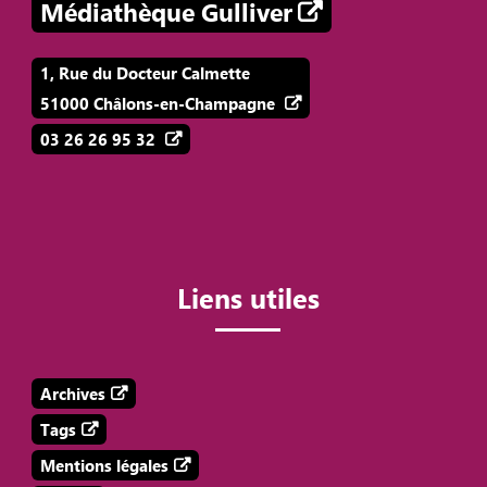
Médiathèque Gulliver
1, Rue du Docteur Calmette
51000 Châlons-en-Champagne
03 26 26 95 32
Liens utiles
Archives
Tags
Mentions légales