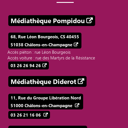
Médiathèque Pompidou
68, Rue Léon Bourgeois, CS 40455
51038 Châlons-en-Champagne
Accès piéton : rue Léon Bourgeois
Accès voiture : rue des Martyrs de la Résistance
03 26 26 94 26
Médiathèque Diderot
11, Rue du Groupe Libération Nord
51000 Châlons-en-Champagne
03 26 21 16 06