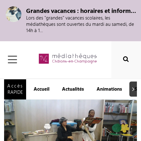
Grandes vacances : horaires et informations
Lors des "grandes" vacances scolaires, les
médiathèques sont ouvertes du mardi au samedi, de
14h à 1...
Accès
Accueil
Actualités
Animations
Se
Suiva
RAPIDE