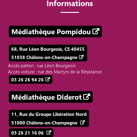
Informations
Médiathèque Pompidou
68, Rue Léon Bourgeois, CS 40455
51038 Châlons-en-Champagne
Accès piéton : rue Léon Bourgeois
Accès voiture : rue des Martyrs de la Résistance
03 26 26 94 26
Médiathèque Diderot
11, Rue du Groupe Libération Nord
51000 Châlons-en-Champagne
03 26 21 16 06