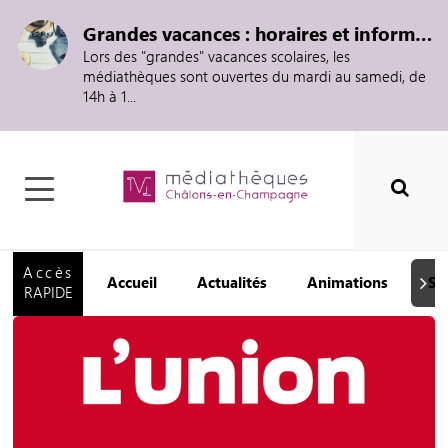
Grandes vacances : horaires et informations
Lors des "grandes" vacances scolaires, les
médiathèques sont ouvertes du mardi au samedi, de
14h à 1...
Accès
Accueil
Actualités
Animations
Se
Suiva
RAPIDE