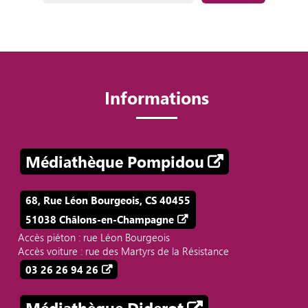
Informations
Médiathèque Pompidou
68, Rue Léon Bourgeois, CS 40455
51038 Châlons-en-Champagne
Accès piéton : rue Léon Bourgeois
Accès voiture : rue des Martyrs de la Résistance
03 26 26 94 26