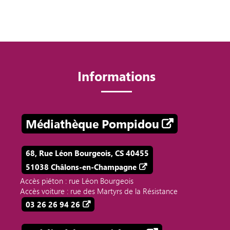
Informations
Médiathèque Pompidou
68, Rue Léon Bourgeois, CS 40455
51038 Châlons-en-Champagne
Accès piéton : rue Léon Bourgeois
Accès voiture : rue des Martyrs de la Résistance
03 26 26 94 26