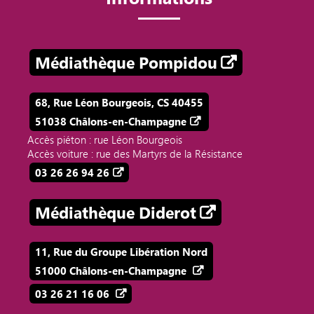
Médiathèque Pompidou
68, Rue Léon Bourgeois, CS 40455
51038 Châlons-en-Champagne
Accès piéton : rue Léon Bourgeois
Accès voiture : rue des Martyrs de la Résistance
03 26 26 94 26
Médiathèque Diderot
11, Rue du Groupe Libération Nord
51000 Châlons-en-Champagne
03 26 21 16 06