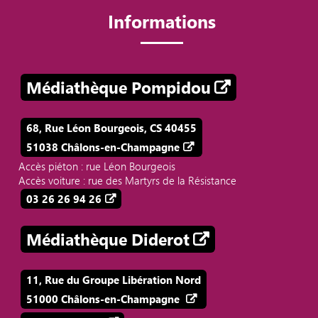
Informations
Médiathèque Pompidou
68, Rue Léon Bourgeois, CS 40455
51038 Châlons-en-Champagne
Accès piéton : rue Léon Bourgeois
Accès voiture : rue des Martyrs de la Résistance
03 26 26 94 26
Médiathèque Diderot
11, Rue du Groupe Libération Nord
51000 Châlons-en-Champagne