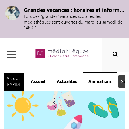
Grandes vacances : horaires et informations
Lors des "grandes" vacances scolaires, les
médiathèques sont ouvertes du mardi au samedi, de
14h à 1...
Accès
Accueil
Actualités
Animations
Se
Suiva
RAPIDE