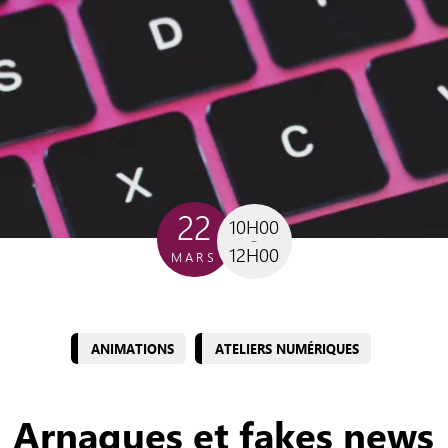
22
10H00
12H00
MARS
ANIMATIONS
ATELIERS NUMÉRIQUES
Arnaques et fakes news