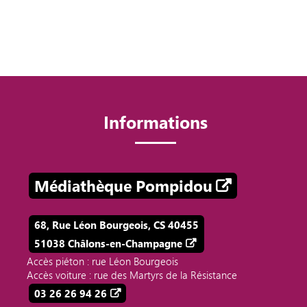
Informations
Médiathèque Pompidou
68, Rue Léon Bourgeois, CS 40455
51038 Châlons-en-Champagne
Accès piéton : rue Léon Bourgeois
Accès voiture : rue des Martyrs de la Résistance
03 26 26 94 26