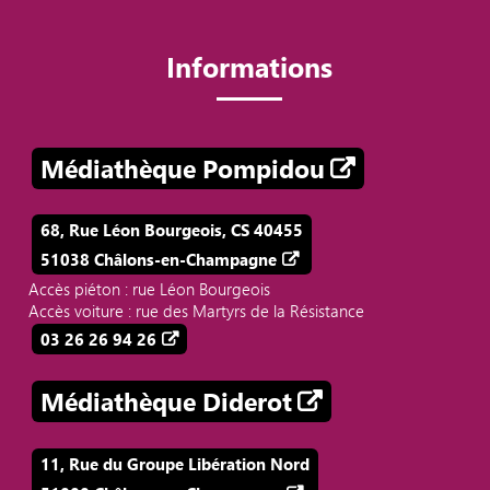
Informations
Médiathèque Pompidou
68, Rue Léon Bourgeois, CS 40455
51038 Châlons-en-Champagne
Accès piéton : rue Léon Bourgeois
Accès voiture : rue des Martyrs de la Résistance
03 26 26 94 26
Médiathèque Diderot
11, Rue du Groupe Libération Nord