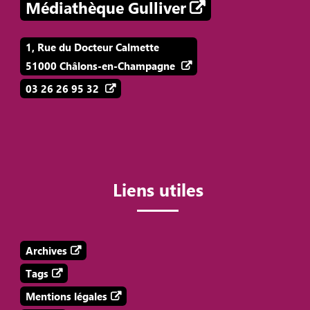
Médiathèque Gulliver
1, Rue du Docteur Calmette
51000 Châlons-en-Champagne
03 26 26 95 32
Liens utiles
Archives
Tags
Mentions légales