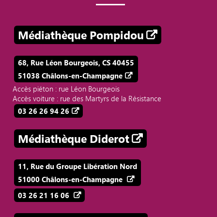
Médiathèque Pompidou
68, Rue Léon Bourgeois, CS 40455
51038 Châlons-en-Champagne
Accès piéton : rue Léon Bourgeois
Accès voiture : rue des Martyrs de la Résistance
03 26 26 94 26
Médiathèque Diderot
11, Rue du Groupe Libération Nord
51000 Châlons-en-Champagne
03 26 21 16 06