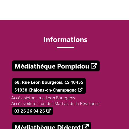
Informations
Médiathèque Pompidou
68, Rue Léon Bourgeois, CS 40455
51038 Châlons-en-Champagne
Accès piéton : rue Léon Bourgeois
Accès voiture : rue des Martyrs de la Résistance
03 26 26 94 26
Médiathèque Diderot