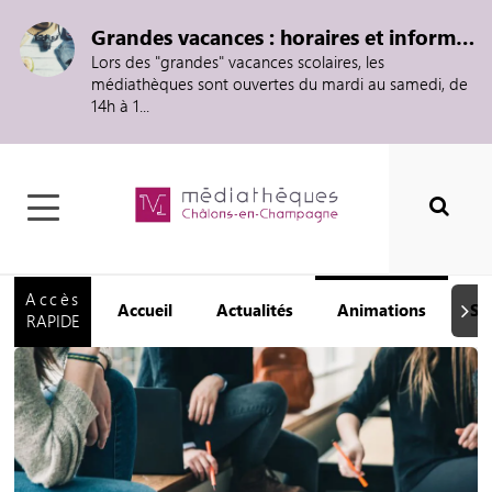
Grandes vacances : horaires et informations
Lors des "grandes" vacances scolaires, les
médiathèques sont ouvertes du mardi au samedi, de
14h à 1...
Accès
Accueil
Actualités
Animations
Se
Suiva
RAPIDE