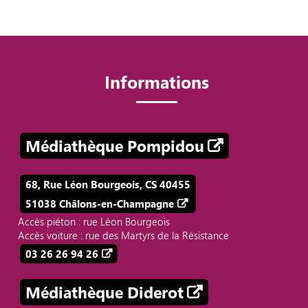
Informations
Médiathèque Pompidou
68, Rue Léon Bourgeois, CS 40455
51038 Châlons-en-Champagne
Accès piéton : rue Léon Bourgeois
Accès voiture : rue des Martyrs de la Résistance
03 26 26 94 26
Médiathèque Diderot